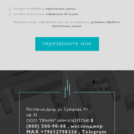
согласен на обработку
персональных данных
согласен на получение
информации об акциях
Нажимая кнопку “перезвоните мне”, вы соглашаетесь с
условиями обработки
персональных данных
.
перезвоните мне
Ростов-на-Дону, ул. Cуворова, 91
оф 33
8
ООО "ПРАЙМ" ИНН 6163127340
(800) 500-90-88 , мессенджер
МАХ +79612798336 , Telegram