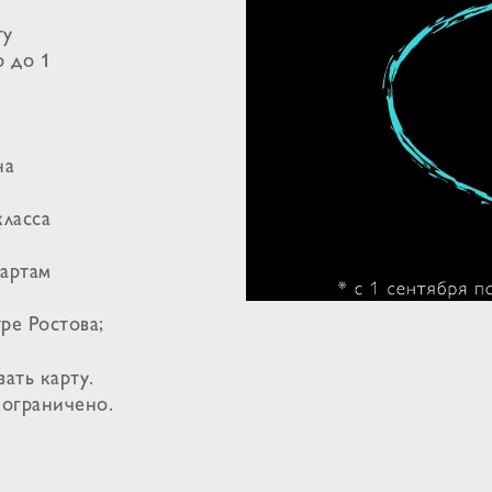
ту
о до 1
на
ласса
дартам
ре Ростова;
ать карту.
 ограничено.