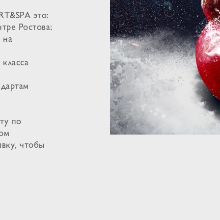
RT&SPA это:
нтре Ростова;
 на
 класса
ндартам
ту по
ком
явку, чтобы