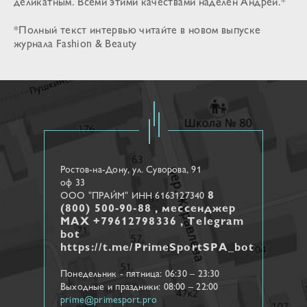
деликатным. Всеми этими качествами наделен Андрей.*
*Полный текст интервью читайте в новом выпуске
журнала Fashion & Beauty
Ростов-на-Дону, ул. Cуворова, 91
оф 33
8
ООО "ПРАЙМ" ИНН 6163127340
(800) 500-90-88 , мессенджер
МАХ +79612798336 , Telegram
bot
https://t.me/PrimeSportSPA_bot
Понедельник - пятница: 06:30 – 23:30
Выходные и праздники: 08:00 – 22:00
prime@primesport.pro